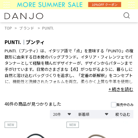
TOP
ブランド
PUNTI.
PUNTI.
プンティ
PUNTI.（プンティ）は、イタリア語で「点」を意味する「PUNTO」の複
数形に由来する日本発のバッグブランド。イタリア・フィレンツェでパ
タンナーとして経験を積んだデザイナーが、デザインからパターンまで
手がけています。日常のさまざまな【点】がつながるように、暮らしに
自然と溶け込むバッグづくりを追求し、「定番の新解釈」をコンセプト
に、機能性と洗練されたフォルムを両立。柔らかく上質な牛革を使用し
たレザーバッグは、ミニマルで美しいオリジナル金具など細部までこだ
+ 続きを読む
わった設計が魅力です。
「GRAFT（グラフト）」「MAGNOLIA（マグノリア）」
46件
の商品が見つかりました
販売中のみ
「PORTRAIT（ポートレート）」「OVOLO（オヴォロ）」など、人気シ
リーズを展開。上質な牛革を使用したハンドバッグやトートバッグ、シ
絞り込む
ョルダーバッグは、洗練されたデザインと使いやすさを兼ね備え、通勤
から休日のお出かけまで幅広いシーンで活躍します。
NEW
NEW