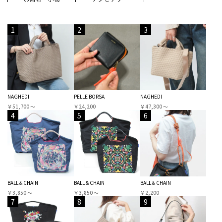
1
2
3
NAGHEDI
PELLE BORSA
NAGHEDI
￥51,700 〜
￥24,200
￥47,300 〜
4
5
6
BALL＆CHAIN
BALL＆CHAIN
BALL＆CHAIN
￥3,850 〜
￥3,850 〜
￥2,200
7
8
9