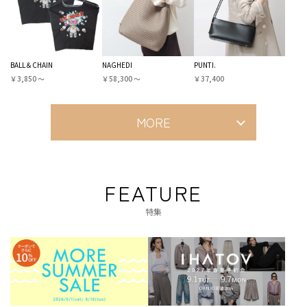
BALL＆CHAIN
NAGHEDI
PUNTI.
￥3,850 〜
￥58,300 〜
￥37,400
MORE
FEATURE
特集