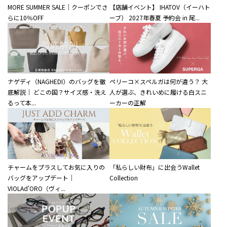
MORE SUMMER SALE｜クーポンでさ
【店舗イベント】 IHATOV（イーハト
らに10％OFF
ーブ） 2027年春夏 予約会 in 尾...
ナゲディ（NAGHEDI）のバッグを徹
ペリーコ×スペルガは何が違う？ 大
底解説｜ どこの国？サイズ感・洗え
人が選ぶ、きれいめに履ける白スニ
るって本...
ーカーの正解
チャームをプラスしてお気に入りの
「私らしい財布」に出会うWallet
バッグをアップデート｜
Collection
VIOLAd'ORO（ヴィ...