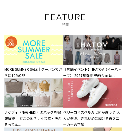
FEATURE
特集
MORE SUMMER SALE｜クーポンでさ
【店舗イベント】 IHATOV（イーハト
らに10％OFF
ーブ） 2027年春夏 予約会 in 尾...
ナゲディ（NAGHEDI）のバッグを徹
ペリーコ×スペルガは何が違う？ 大
底解説｜ どこの国？サイズ感・洗え
人が選ぶ、きれいめに履ける白スニ
るって本...
ーカーの正解