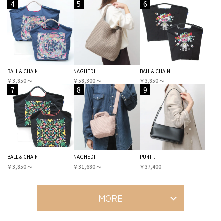
4
5
6
BALL＆CHAIN
NAGHEDI
BALL＆CHAIN
￥3,850 〜
￥58,300 〜
￥3,850 〜
7
8
9
BALL＆CHAIN
NAGHEDI
PUNTI.
￥3,850 〜
￥31,680 〜
￥37,400
MORE