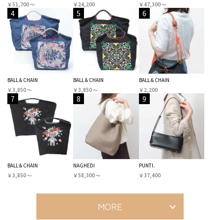
￥51,700 〜
￥24,200
￥47,300 〜
4
5
6
BALL＆CHAIN
BALL＆CHAIN
BALL＆CHAIN
￥3,850 〜
￥3,850 〜
￥2,200
7
8
9
BALL＆CHAIN
NAGHEDI
PUNTI.
￥3,850 〜
￥58,300 〜
￥37,400
MORE