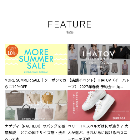
FEATURE
特集
MORE SUMMER SALE｜クーポンでさ
【店舗イベント】 IHATOV（イーハト
らに10％OFF
ーブ） 2027年春夏 予約会 in 尾...
ナゲディ（NAGHEDI）のバッグを徹
ペリーコ×スペルガは何が違う？ 大
底解説｜ どこの国？サイズ感・洗え
人が選ぶ、きれいめに履ける白スニ
るって本...
ーカーの正解