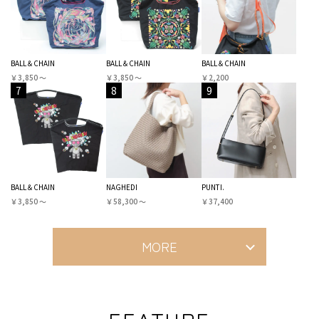
BALL＆CHAIN
BALL＆CHAIN
BALL＆CHAIN
￥3,850 〜
￥3,850 〜
￥2,200
7
8
9
BALL＆CHAIN
NAGHEDI
PUNTI.
￥3,850 〜
￥58,300 〜
￥37,400
MORE