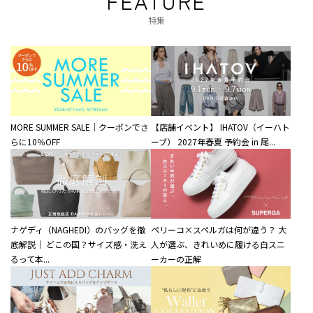
FEATURE
特集
MORE SUMMER SALE｜クーポンでさ
【店舗イベント】 IHATOV（イーハト
らに10％OFF
ーブ） 2027年春夏 予約会 in 尾...
ナゲディ（NAGHEDI）のバッグを徹
ペリーコ×スペルガは何が違う？ 大
底解説｜ どこの国？サイズ感・洗え
人が選ぶ、きれいめに履ける白スニ
るって本...
ーカーの正解