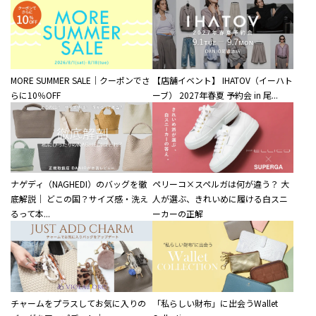
MORE SUMMER SALE｜クーポンでさ
【店舗イベント】 IHATOV（イーハト
らに10％OFF
ーブ） 2027年春夏 予約会 in 尾...
ナゲディ（NAGHEDI）のバッグを徹
ペリーコ×スペルガは何が違う？ 大
底解説｜ どこの国？サイズ感・洗え
人が選ぶ、きれいめに履ける白スニ
るって本...
ーカーの正解
チャームをプラスしてお気に入りの
「私らしい財布」に出会うWallet