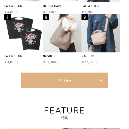
BALL＆CHAIN
BALL＆CHAIN
BALL＆CHAIN
￥3,850 〜
￥3,850 〜
￥2,200
7
8
9
BALL＆CHAIN
NAGHEDI
NAGHEDI
￥3,850 〜
￥58,300 〜
￥27,720 〜
MORE
FEATURE
特集