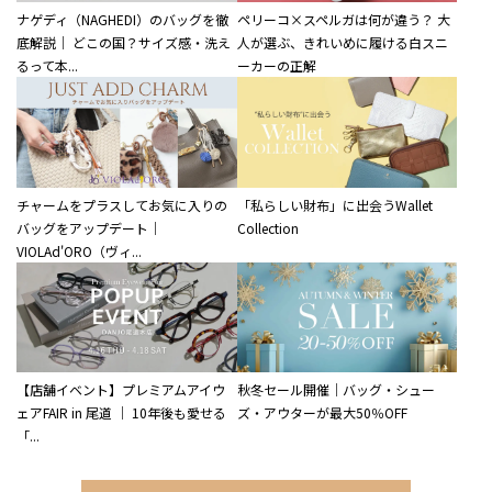
ナゲディ（NAGHEDI）のバッグを徹
ペリーコ×スペルガは何が違う？ 大
底解説｜ どこの国？サイズ感・洗え
人が選ぶ、きれいめに履ける白スニ
るって本...
ーカーの正解
チャームをプラスしてお気に入りの
「私らしい財布」に出会うWallet
バッグをアップデート｜
Collection
VIOLAd'ORO（ヴィ...
【店舗イベント】プレミアムアイウ
秋冬セール開催｜バッグ・シュー
ェアFAIR in 尾道 ｜ 10年後も愛せる
ズ・アウターが最大50％OFF
「...