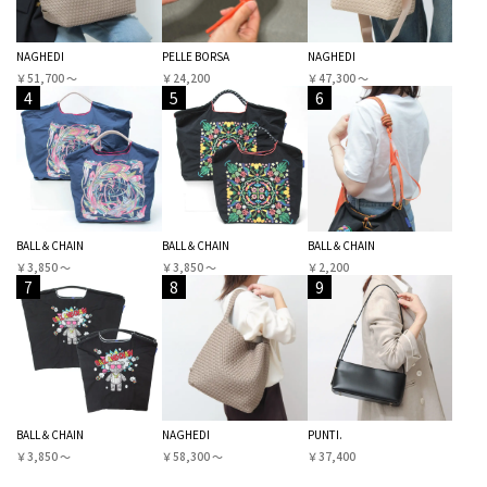
NAGHEDI
PELLE BORSA
NAGHEDI
￥51,700 〜
￥24,200
￥47,300 〜
4
5
6
BALL＆CHAIN
BALL＆CHAIN
BALL＆CHAIN
￥3,850 〜
￥3,850 〜
￥2,200
7
8
9
BALL＆CHAIN
NAGHEDI
PUNTI.
￥3,850 〜
￥58,300 〜
￥37,400