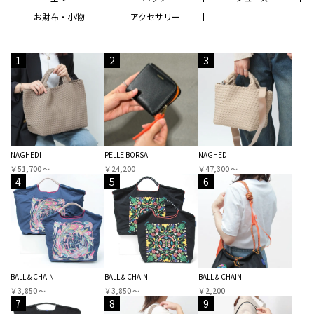
お財布・小物
アクセサリー
1
2
3
NAGHEDI
PELLE BORSA
NAGHEDI
￥51,700 〜
￥24,200
￥47,300 〜
4
5
6
BALL＆CHAIN
BALL＆CHAIN
BALL＆CHAIN
￥3,850 〜
￥3,850 〜
￥2,200
7
8
9