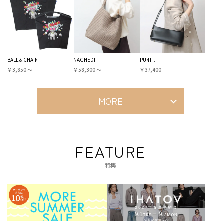
BALL＆CHAIN
NAGHEDI
PUNTI.
￥3,850 〜
￥58,300 〜
￥37,400
MORE
FEATURE
特集