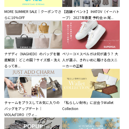
MORE SUMMER SALE｜クーポンでさ
【店舗イベント】 IHATOV（イーハト
らに10％OFF
ーブ） 2027年春夏 予約会 in 尾...
ナゲディ（NAGHEDI）のバッグを徹
ペリーコ×スペルガは何が違う？ 大
底解説｜ どこの国？サイズ感・洗え
人が選ぶ、きれいめに履ける白スニ
るって本...
ーカーの正解
チャームをプラスしてお気に入りの
「私らしい財布」に出会うWallet
バッグをアップデート｜
Collection
VIOLAd'ORO（ヴィ...