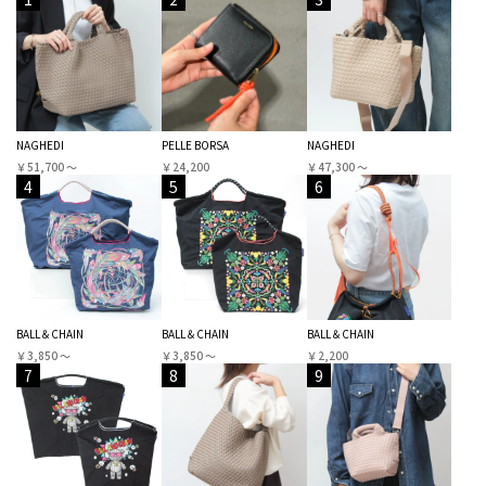
NAGHEDI
PELLE BORSA
NAGHEDI
￥51,700 〜
￥24,200
￥47,300 〜
4
5
6
BALL＆CHAIN
BALL＆CHAIN
BALL＆CHAIN
￥3,850 〜
￥3,850 〜
￥2,200
7
8
9