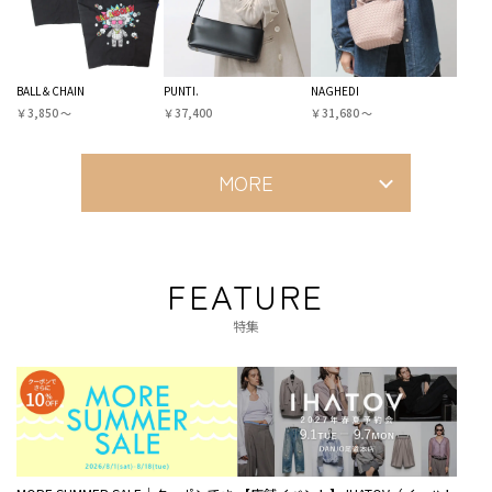
BALL＆CHAIN
PUNTI.
NAGHEDI
￥3,850 〜
￥37,400
￥31,680 〜
MORE
FEATURE
特集