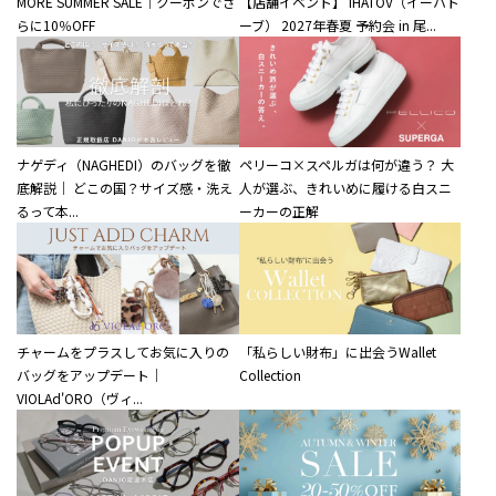
MORE SUMMER SALE｜クーポンでさ
【店舗イベント】 IHATOV（イーハト
らに10％OFF
ーブ） 2027年春夏 予約会 in 尾...
ナゲディ（NAGHEDI）のバッグを徹
ペリーコ×スペルガは何が違う？ 大
底解説｜ どこの国？サイズ感・洗え
人が選ぶ、きれいめに履ける白スニ
るって本...
ーカーの正解
チャームをプラスしてお気に入りの
「私らしい財布」に出会うWallet
バッグをアップデート｜
Collection
VIOLAd'ORO（ヴィ...