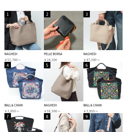
1
2
3
NAGHEDI
PELLE BORSA
NAGHEDI
￥51,700 〜
￥24,200
￥47,300 〜
4
5
6
BALL＆CHAIN
NAGHEDI
BALL＆CHAIN
￥3,850 〜
￥58,300 〜
￥3,850 〜
7
8
9