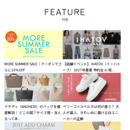
FEATURE
特集
MORE SUMMER SALE｜クーポンでさ
【店舗イベント】 IHATOV（イーハト
らに10％OFF
ーブ） 2027年春夏 予約会 in 尾...
ナゲディ（NAGHEDI）のバッグを徹
ペリーコ×スペルガは何が違う？ 大
底解説｜ どこの国？サイズ感・洗え
人が選ぶ、きれいめに履ける白スニ
るって本...
ーカーの正解