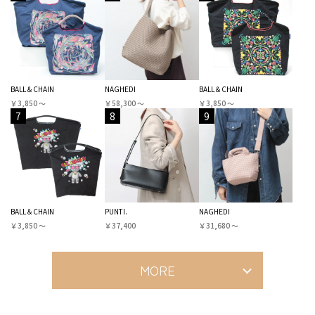
BALL＆CHAIN
NAGHEDI
BALL＆CHAIN
￥3,850 〜
￥58,300 〜
￥3,850 〜
7
8
9
BALL＆CHAIN
PUNTI.
NAGHEDI
￥3,850 〜
￥37,400
￥31,680 〜
MORE