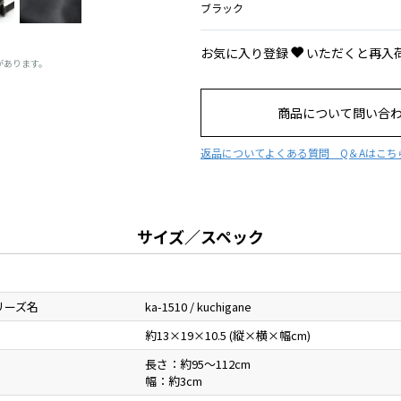
ブラック
お気に入り登録
いただくと再入
があります。
商品について問い合
返品について
よくある質問 Q＆Aはこち
サイズ／スペック
リーズ名
ka-1510 / kuchigane
約13×19×10.5 (縦×横×幅cm)
長さ：約95～112cm
幅：約3cm