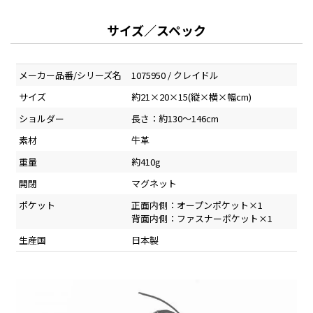
サイズ／スペック
メーカー品番/シリーズ名
1075950 / クレイドル
サイズ
約21×20×15(縦×横×幅cm)
ショルダー
長さ：約130～146cm
素材
牛革
重量
約410g
開閉
マグネット
ポケット
正面内側：オープンポケット×1
背面内側：ファスナーポケット×1
生産国
日本製