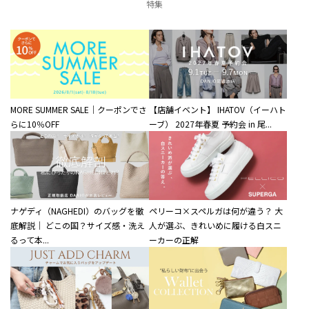
特集
MORE SUMMER SALE｜クーポンでさ
【店舗イベント】 IHATOV（イーハト
らに10％OFF
ーブ） 2027年春夏 予約会 in 尾...
ナゲディ（NAGHEDI）のバッグを徹
ペリーコ×スペルガは何が違う？ 大
底解説｜ どこの国？サイズ感・洗え
人が選ぶ、きれいめに履ける白スニ
るって本...
ーカーの正解