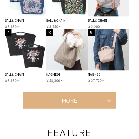
BALL＆CHAIN
BALL＆CHAIN
BALL＆CHAIN
￥3,850 〜
￥3,850 〜
￥2,200
7
8
9
BALL＆CHAIN
NAGHEDI
NAGHEDI
￥3,850 〜
￥58,300 〜
￥27,720 〜
MORE
FEATURE