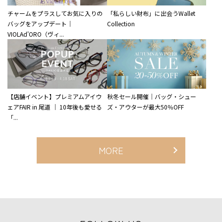
チャームをプラスしてお気に入りの
「私らしい財布」に出会うWallet
バッグをアップデート｜
Collection
VIOLAd'ORO（ヴィ...
【店舗イベント】プレミアムアイウ
秋冬セール開催｜バッグ・シュー
ェアFAIR in 尾道 ｜ 10年後も愛せる
ズ・アウターが最大50％OFF
「...
MORE