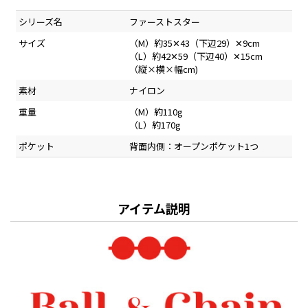
シリーズ名
ファーストスター
サイズ
（M）約35✕43（下辺29）✕9cm
（L）約42✕59（下辺40）✕15cm
（縦×横×幅cm)
素材
ナイロン
重量
（M）約110g
（L）約170g
ポケット
背面内側：オープンポケット1つ
アイテム説明