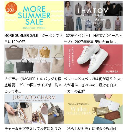
MORE SUMMER SALE｜クーポンでさ
【店舗イベント】 IHATOV（イーハト
らに10％OFF
ーブ） 2027年春夏 予約会 in 尾...
ナゲディ（NAGHEDI）のバッグを徹
ペリーコ×スペルガは何が違う？ 大
底解説｜ どこの国？サイズ感・洗え
人が選ぶ、きれいめに履ける白スニ
るって本...
ーカーの正解
チャームをプラスしてお気に入りの
「私らしい財布」に出会うWallet