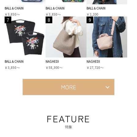
BALL＆CHAIN
BALL＆CHAIN
BALL＆CHAIN
￥3,850 〜
￥3,850 〜
￥2,200
7
8
9
BALL＆CHAIN
NAGHEDI
NAGHEDI
￥3,850 〜
￥58,300 〜
￥27,720 〜
MORE
FEATURE
特集