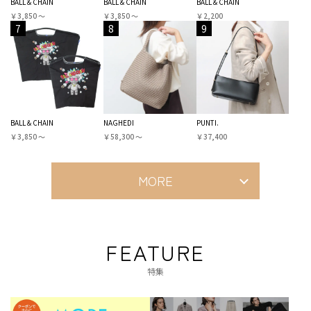
BALL＆CHAIN
BALL＆CHAIN
BALL＆CHAIN
￥3,850 〜
￥3,850 〜
￥2,200
7
8
9
BALL＆CHAIN
NAGHEDI
PUNTI.
￥3,850 〜
￥58,300 〜
￥37,400
MORE
FEATURE
特集