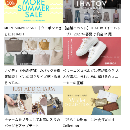
MORE SUMMER SALE｜クーポンでさ
【店舗イベント】 IHATOV（イーハト
らに10％OFF
ーブ） 2027年春夏 予約会 in 尾...
ナゲディ（NAGHEDI）のバッグを徹
ペリーコ×スペルガは何が違う？ 大
底解説｜ どこの国？サイズ感・洗え
人が選ぶ、きれいめに履ける白スニ
るって本...
ーカーの正解
チャームをプラスしてお気に入りの
「私らしい財布」に出会うWallet
バッグをアップデート｜
Collection