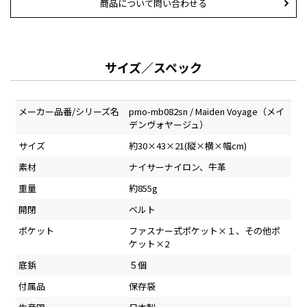
商品について問い合わせる
サイズ／スペック
メーカー品番/シリーズ名
pmo-mb082sn / Maiden Voyage（メイ
デンヴォヤージュ）
サイズ
約30×43×21(縦×横×幅cm)
素材
ナイサーナイロン、牛革
重量
約855g
開閉
ベルト
ポケット
ファスナー式ポケット×１、その他ポ
ケット×2
底鋲
５個
付属品
保存袋