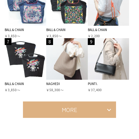
BALL＆CHAIN
BALL＆CHAIN
BALL＆CHAIN
￥3,850 〜
￥3,850 〜
￥2,200
7
8
9
BALL＆CHAIN
NAGHEDI
PUNTI.
￥3,850 〜
￥58,300 〜
￥37,400
MORE