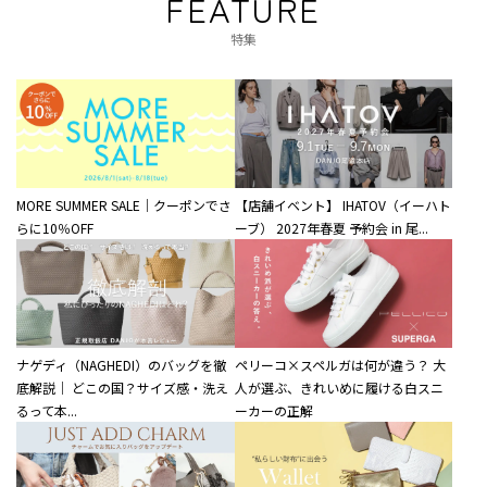
FEATURE
特集
MORE SUMMER SALE｜クーポンでさ
【店舗イベント】 IHATOV（イーハト
らに10％OFF
ーブ） 2027年春夏 予約会 in 尾...
ナゲディ（NAGHEDI）のバッグを徹
ペリーコ×スペルガは何が違う？ 大
底解説｜ どこの国？サイズ感・洗え
人が選ぶ、きれいめに履ける白スニ
るって本...
ーカーの正解