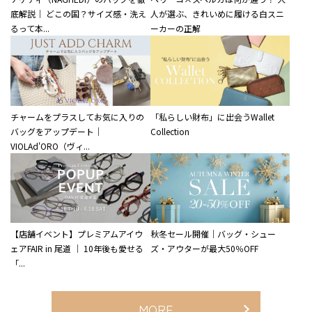
底解説｜ どこの国？サイズ感・洗え
人が選ぶ、きれいめに履ける白スニ
るって本...
ーカーの正解
チャームをプラスしてお気に入りの
「私らしい財布」に出会うWallet
バッグをアップデート｜
Collection
VIOLAd'ORO（ヴィ...
【店舗イベント】プレミアムアイウ
秋冬セール開催｜バッグ・シュー
ェアFAIR in 尾道 ｜ 10年後も愛せる
ズ・アウターが最大50％OFF
「...
MORE