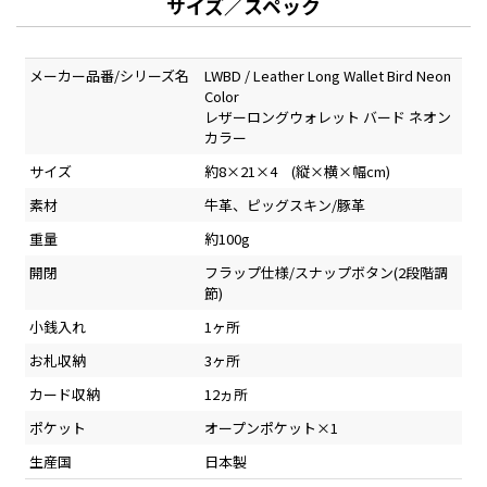
サイズ／スペック
メーカー品番/シリーズ名
LWBD / Leather Long Wallet Bird Neon
Color
レザーロングウォレット バード ネオン
カラー
サイズ
約8×21×4 (縦×横×幅cm)
素材
牛革、ピッグスキン/豚革
重量
約100g
開閉
フラップ仕様/スナップボタン(2段階調
節)
小銭入れ
1ヶ所
お札収納
3ヶ所
カード収納
12ヵ所
ポケット
オープンポケット×1
生産国
日本製