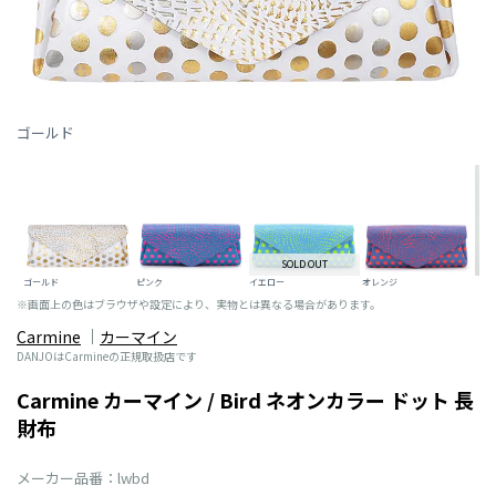
ゴールド
SOLD OUT
ゴールド
ピンク
イエロー
オレンジ
※画面上の色はブラウザや設定により、実物とは異なる場合があります。
Carmine
カーマイン
DANJOはCarmineの正規取扱店です
Carmine カーマイン / Bird ネオンカラー ドット 長
財布
メーカー品番：lwbd