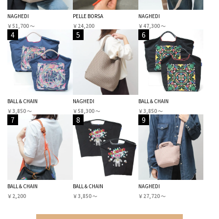
NAGHEDI
PELLE BORSA
NAGHEDI
￥51,700 〜
￥24,200
￥47,300 〜
4
5
6
BALL＆CHAIN
NAGHEDI
BALL＆CHAIN
￥3,850 〜
￥58,300 〜
￥3,850 〜
7
8
9
BALL＆CHAIN
BALL＆CHAIN
NAGHEDI
￥2,200
￥3,850 〜
￥27,720 〜