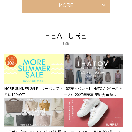
MORE
FEATURE
特集
MORE SUMMER SALE｜クーポンでさ
【店舗イベント】 IHATOV（イーハト
らに10％OFF
ーブ） 2027年春夏 予約会 in 尾...
ナゲディ（NAGHEDI）のバッグを徹
ペリーコ×スペルガは何が違う？ 大