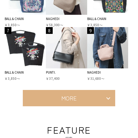
BALL＆CHAIN
NAGHEDI
BALL＆CHAIN
￥3,850 〜
￥58,300 〜
￥3,850 〜
7
8
9
BALL＆CHAIN
PUNTI.
NAGHEDI
￥3,850 〜
￥37,400
￥31,680 〜
MORE
FEATURE