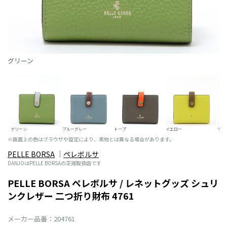
グリーン
グリーン
ブルーグレー
トープ
イエロー
ライ
※画面上の色はブラウザや設定により、実物とは異なる場合があります。
PELLE BORSA
ペレボルサ
DANJOはPELLE BORSAの正規取扱店です
PELLE BORSA ペレボルサ / レネットグッズ シュリ
ンクレザー 二つ折り財布 4761
メーカー品番：204761