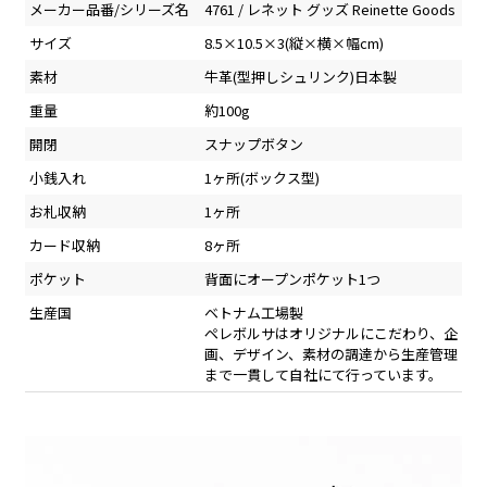
メーカー品番/シリーズ名
4761 / レネット グッズ Reinette Goods
サイズ
8.5×10.5×3(縦×横×幅cm)
素材
牛革(型押しシュリンク)日本製
重量
約100g
開閉
スナップボタン
小銭入れ
1ヶ所(ボックス型)
お札収納
1ヶ所
カード収納
8ヶ所
ポケット
背面にオープンポケット1つ
生産国
ベトナム工場製
ペレボルサはオリジナルにこだわり、企
画、デザイン、素材の調達から生産管理
まで一貫して自社にて行っています。