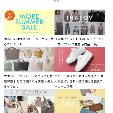
特集
MORE SUMMER SALE｜クーポンでさ
【店舗イベント】 IHATOV（イーハト
らに10％OFF
ーブ） 2027年春夏 予約会 in 尾...
ナゲディ（NAGHEDI）のバッグを徹
ペリーコ×スペルガは何が違う？ 大
底解説｜ どこの国？サイズ感・洗え
人が選ぶ、きれいめに履ける白スニ
るって本...
ーカーの正解