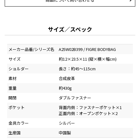
サイズ／スペック
メーカー品番/シリーズ名
A25W02B399 / FIGRE BODYBAG
サイズ
約12×23.5×11 (縦×横×幅cm)
ショルダー
長さ：約45～115cm
素材
合成皮革
重量
約430g
開閉
ダブルファスナー
ポケット
背面内側：ファスナーポケット×1
正面内側：オープンポケット×2
金具カラー
シルバー
生産国
中国製