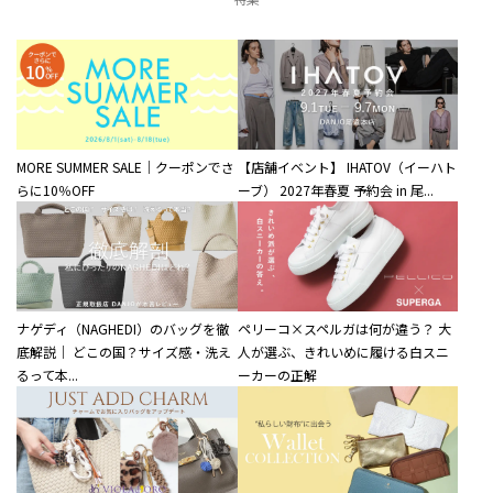
MORE SUMMER SALE｜クーポンでさ
【店舗イベント】 IHATOV（イーハト
らに10％OFF
ーブ） 2027年春夏 予約会 in 尾...
ナゲディ（NAGHEDI）のバッグを徹
ペリーコ×スペルガは何が違う？ 大
底解説｜ どこの国？サイズ感・洗え
人が選ぶ、きれいめに履ける白スニ
るって本...
ーカーの正解