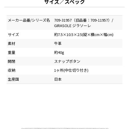
サイズ／スペック
メーカー品番/シリーズ名
709-31957（旧品番：709-11957）/
GIRASOLE ジラソーレ
サイズ
約7.5×10.5×2.5(縦×横cm×幅cm)
素材
牛革
重量
約40g
開閉
スナップボタン
収納
1ヶ所(中仕切り付き)
生産国
日本