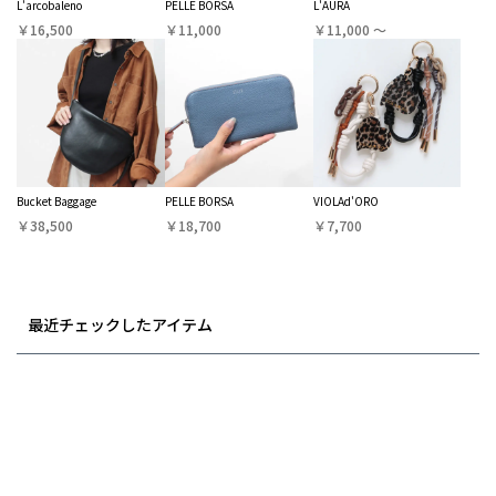
L'arcobaleno
PELLE BORSA
L'AURA
￥16,500
￥11,000
￥11,000 〜
Bucket Baggage
PELLE BORSA
VIOLAd'ORO
￥38,500
￥18,700
￥7,700
最近チェックしたアイテム