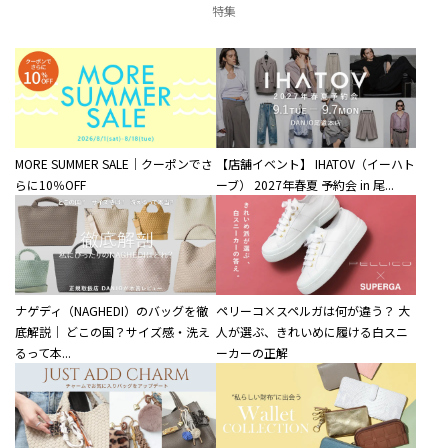
特集
MORE SUMMER SALE｜クーポンでさ
【店舗イベント】 IHATOV（イーハト
らに10％OFF
ーブ） 2027年春夏 予約会 in 尾...
ナゲディ（NAGHEDI）のバッグを徹
ペリーコ×スペルガは何が違う？ 大
底解説｜ どこの国？サイズ感・洗え
人が選ぶ、きれいめに履ける白スニ
るって本...
ーカーの正解