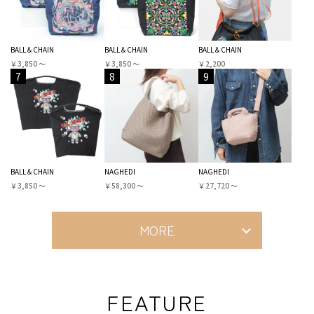
BALL＆CHAIN
BALL＆CHAIN
BALL＆CHAIN
￥3,850 〜
￥3,850 〜
￥2,200
7
8
9
BALL＆CHAIN
NAGHEDI
NAGHEDI
￥3,850 〜
￥58,300 〜
￥27,720 〜
MORE
FEATURE