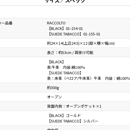
サイズ／スペック
カー品番
RACCOLTO
【BLACK】01-154-01
【SUEDE TABACCO】01-155-01
約24×14(上辺24.5)×12 (縦×横×幅cm)
長さ：約53cm / 肩掛け可能
【BLACK】
表:牛革 内装:綿100%
【SUEDE TABACCO】
表：床革（ベロア/牛床革）牛革 内装：綿100％
約300g
オープン
背面内側：オープンポケット×1
【BLACK】ゴールド
【SUEDE TABACCO】シルバー