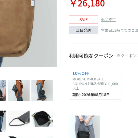
￥26,180
返品不可
SALE
営業日12時までのご
当日発送
利用可能なクーポン
※クーポン
BLACK
10%OFF
MORE SUMMER SALE
COUPON｜購入金額￥11,000
以上
期限: 2026年08月18日