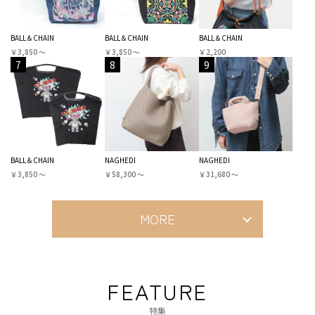
BALL＆CHAIN
BALL＆CHAIN
BALL＆CHAIN
￥3,850 〜
￥3,850 〜
￥2,200
7
8
9
BALL＆CHAIN
NAGHEDI
NAGHEDI
￥3,850 〜
￥58,300 〜
￥31,680 〜
MORE
FEATURE
特集