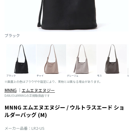
ブラック
ブラック
チャイ
グレージュ
モス
ビリ
※画面上の色はブラウザや設定により、実物とは異なる場合があります。
MNNG
エムエヌエヌジー
DANJOはMNNGの正規取扱店です
MNNG エムエヌエヌジー / ウルトラスエード ショ
ルダーバッグ (M)
メーカー品番：LR2-US