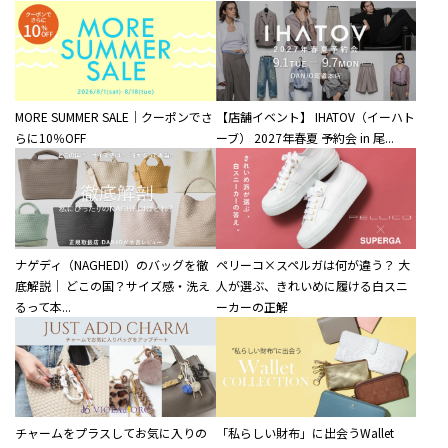
MORE SUMMER SALE｜クーポンでさ
【店舗イベント】 IHATOV（イーハト
らに10％OFF
ーブ） 2027年春夏 予約会 in 尾...
ナゲディ（NAGHEDI）のバッグを徹
ペリーコ×スペルガは何が違う？ 大
底解説｜ どこの国？サイズ感・洗え
人が選ぶ、きれいめに履ける白スニ
るって本...
ーカーの正解
チャームをプラスしてお気に入りの
「私らしい財布」に出会うWallet