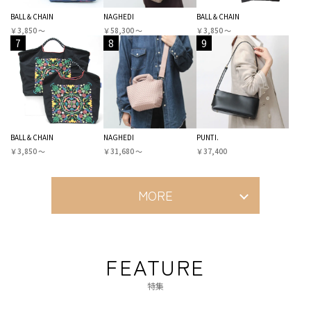
BALL＆CHAIN
NAGHEDI
BALL＆CHAIN
￥3,850 〜
￥58,300 〜
￥3,850 〜
7
8
9
BALL＆CHAIN
NAGHEDI
PUNTI.
￥3,850 〜
￥31,680 〜
￥37,400
MORE
FEATURE
特集