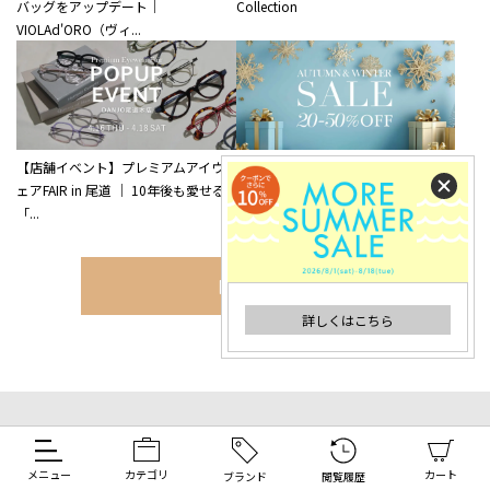
バッグをアップデート｜
Collection
VIOLAd'ORO（ヴィ...
【店舗イベント】プレミアムアイウ
秋冬セール開催｜バッグ・シュー
ェアFAIR in 尾道 ｜ 10年後も愛せる
ズ・アウターが最大50％OFF
「...
MORE
詳しくはこちら
FOLLOW US
メニュー
カテゴリ
カート
ブランド
閲覧履歴