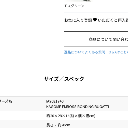
モスグリーン
お気に入り登録
いただくと再入
商品について問い合
返品について
よくある質問 Q＆Aはこち
サイズ／スペック
リーズ名
IAY031740
KAGOME EMBOSS BONDING BUGATTI
約20×28×14(縦×横×幅cm)
長さ：約26cm