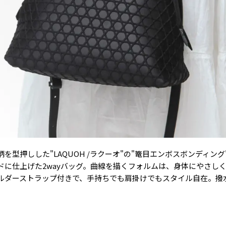
を型押しした"LAQUOH /ラクーオ"の"篭目エンボスボンディン
ドに仕上げた2wayバッグ。曲線を描くフォルムは、身体にやさし
ルダーストラップ付きで、手持ちでも肩掛けでもスタイル自在。撥