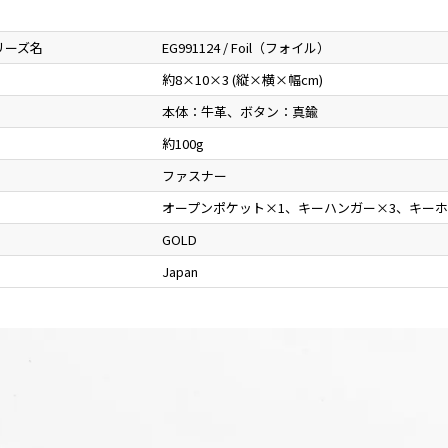
リーズ名
EG991124 / Foil（フォイル）
約8×10×3 (縦×横×幅cm)
本体：牛革、ボタン：真鍮
約100g
ファスナー
オープンポケット×1、キーハンガー×3、キーホ
GOLD
Japan