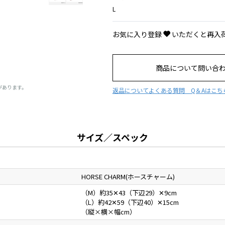
L
お気に入り登録
いただくと再入
商品について問い合
があります。
返品について
よくある質問 Q＆Aはこち
サイズ／スペック
HORSE CHARM(ホースチャーム)
（M）約35✕43（下辺29）✕9cm
（L）約42✕59（下辺40）✕15cm
（縦×横×幅cm）