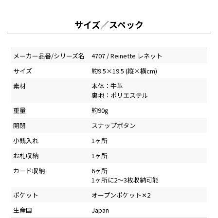
サイズ／スペック
メーカー品番/シリーズ名
4707 / Reinette レネット
サイズ
約9.5×19.5 (縦×横cm)
素材
本体：牛革
裏地：ポリエステル
重量
約90g
開閉
スナップボタン
小銭入れ
1ヶ所
お札収納
1ヶ所
カード収納
6ヶ所
1ヶ所に2～3枚収納可能
ポケット
オープンポケット✕2
生産国
Japan