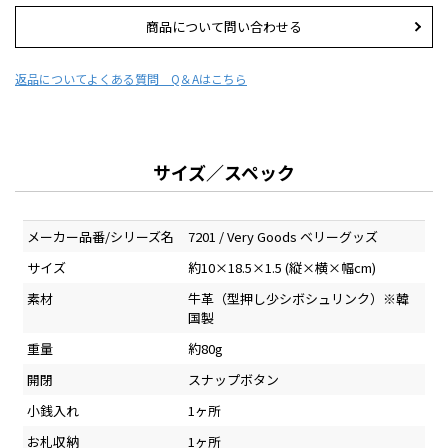
商品について問い合わせる
返品について
よくある質問 Q＆Aはこちら
サイズ／スペック
メーカー品番/シリーズ名
7201 / Very Goods ベリーグッズ
サイズ
約10×18.5×1.5 (縦×横×幅cm)
素材
牛革（型押し少シボシュリンク）※韓
国製
重量
約80g
開閉
スナップボタン
小銭入れ
1ヶ所
お札収納
1ヶ所