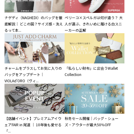
ナゲディ（NAGHEDI）のバッグを徹
ペリーコ×スペルガは何が違う？ 大
底解説｜ どこの国？サイズ感・洗え
人が選ぶ、きれいめに履ける白スニ
るって本...
ーカーの正解
チャームをプラスしてお気に入りの
「私らしい財布」に出会うWallet
バッグをアップデート｜
Collection
VIOLAd'ORO（ヴィ...
【店舗イベント】プレミアムアイウ
秋冬セール開催｜バッグ・シュー
ェアFAIR in 尾道 ｜ 10年後も愛せる
ズ・アウターが最大50％OFF
「...