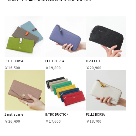
PELLE BORSA
PELLE BORSA
ORSETTO
￥16,500
￥19,800
￥20,900
1 metre carre
INTRO DUCTION
PELLE BORSA
￥26,400
￥17,600
￥18,700