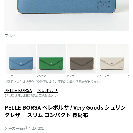
ブルー
ブルー
グリーン
グレー
アイボリー
イエ
※画面上の色はブラウザや設定により、実物とは異なる場合があります。
PELLE BORSA
ペレボルサ
DANJOはPELLE BORSAの正規取扱店です
PELLE BORSA ペレボルサ / Very Goods シュリン
クレザー スリム コンパクト 長財布
メーカー品番：207201