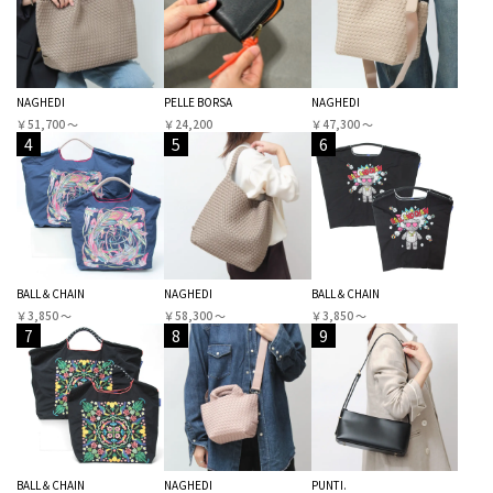
NAGHEDI
PELLE BORSA
NAGHEDI
￥51,700 〜
￥24,200
￥47,300 〜
4
5
6
BALL＆CHAIN
NAGHEDI
BALL＆CHAIN
￥3,850 〜
￥58,300 〜
￥3,850 〜
7
8
9
BALL＆CHAIN
NAGHEDI
PUNTI.