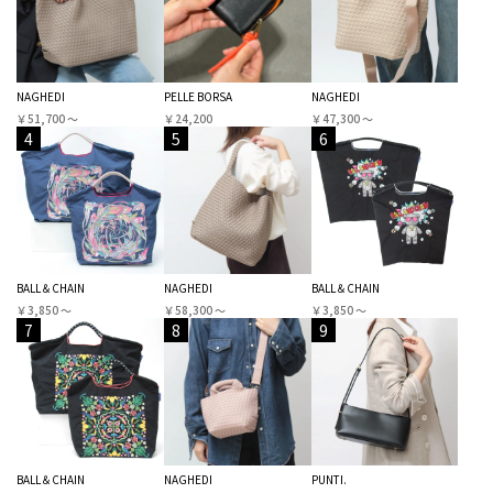
NAGHEDI
PELLE BORSA
NAGHEDI
￥51,700 〜
￥24,200
￥47,300 〜
4
5
6
BALL＆CHAIN
NAGHEDI
BALL＆CHAIN
￥3,850 〜
￥58,300 〜
￥3,850 〜
7
8
9
BALL＆CHAIN
NAGHEDI
PUNTI.