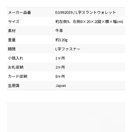
メーカー品番
EG992039 / L字スラントウォレット
サイズ
約左側9、右側8×20×2(縦×横×幅cm)
素材
牛革
重量
約120g
開閉
L字ファスナー
小銭入れ
1ヶ所
お札収納
2ヶ所
カード収納
8ヶ所
生産国
Japan