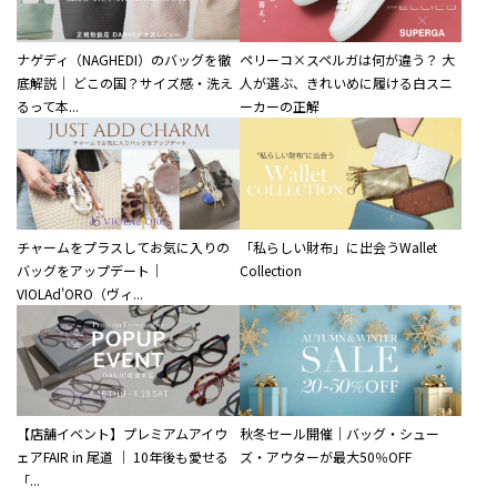
ナゲディ（NAGHEDI）のバッグを徹
ペリーコ×スペルガは何が違う？ 大
底解説｜ どこの国？サイズ感・洗え
人が選ぶ、きれいめに履ける白スニ
るって本...
ーカーの正解
チャームをプラスしてお気に入りの
「私らしい財布」に出会うWallet
バッグをアップデート｜
Collection
VIOLAd'ORO（ヴィ...
【店舗イベント】プレミアムアイウ
秋冬セール開催｜バッグ・シュー
ェアFAIR in 尾道 ｜ 10年後も愛せる
ズ・アウターが最大50％OFF
「...