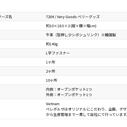
リーズ名
7204 / Very Goods ベリーグッズ
約10×18.5×2 (縦×横×幅cm)
牛革（型押し少シボシュリンク）※韓国製
約140g
L字ファスナー
1ヶ所
2ヶ所
10ヶ所
内側：オープンポケット1つ
外側：オープンポケット1つ
Vietnam
ペレボルサはオリジナルにこだわり、企画、デザ
から生産管理まで一貫して自社にて行っています