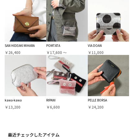
SAN HIDEAKI MIHARA
POMTATA
VIA DOAN
￥26,400
￥17,600 〜
￥11,000
kawa-kawa
RIPANI
PELLE BORSA
￥13,200
￥6,600
￥24,200
最近チェックしたアイテム