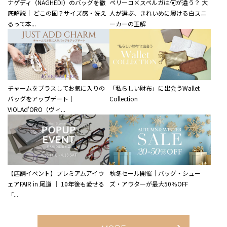
ナゲディ（NAGHEDI）のバッグを徹
ペリーコ×スペルガは何が違う？ 大
底解説｜ どこの国？サイズ感・洗え
人が選ぶ、きれいめに履ける白スニ
るって本...
ーカーの正解
チャームをプラスしてお気に入りの
「私らしい財布」に出会うWallet
バッグをアップデート｜
Collection
VIOLAd'ORO（ヴィ...
【店舗イベント】プレミアムアイウ
秋冬セール開催｜バッグ・シュー
ェアFAIR in 尾道 ｜ 10年後も愛せる
ズ・アウターが最大50％OFF
「...