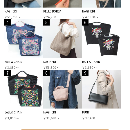
NAGHEDI
PELLE BORSA
NAGHEDI
￥51,700 〜
￥24,200
￥47,300 〜
4
5
6
BALL＆CHAIN
NAGHEDI
BALL＆CHAIN
￥3,850 〜
￥58,300 〜
￥3,850 〜
7
8
9
BALL＆CHAIN
NAGHEDI
PUNTI.
￥3,850 〜
￥31,680 〜
￥37,400