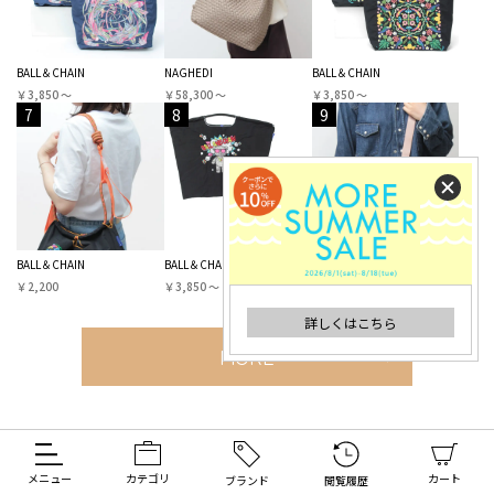
BALL＆CHAIN
NAGHEDI
BALL＆CHAIN
￥3,850 〜
￥58,300 〜
￥3,850 〜
7
8
9
BALL＆CHAIN
BALL＆CHAIN
NAGHEDI
￥2,200
￥3,850 〜
￥27,720 〜
詳しくはこちら
MORE
FEATURE
メニュー
カテゴリ
カート
ブランド
閲覧履歴