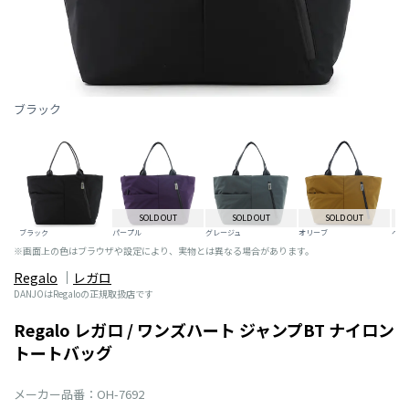
ブラック
SOLD OUT
SOLD OUT
SOLD OUT
ブラック
パープル
グレージュ
オリーブ
ベー
※画面上の色はブラウザや設定により、実物とは異なる場合があります。
Regalo
レガロ
DANJOはRegaloの正規取扱店です
Regalo レガロ / ワンズハート ジャンプBT ナイロン
トートバッグ
メーカー品番：OH-7692