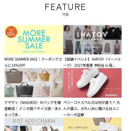
FEATURE
特集
MORE SUMMER SALE｜クーポンでさ
【店舗イベント】 IHATOV（イーハト
らに10％OFF
ーブ） 2027年春夏 予約会 in 尾...
ナゲディ（NAGHEDI）のバッグを徹
ペリーコ×スペルガは何が違う？ 大
底解説｜ どこの国？サイズ感・洗え
人が選ぶ、きれいめに履ける白スニ
るって本...
ーカーの正解