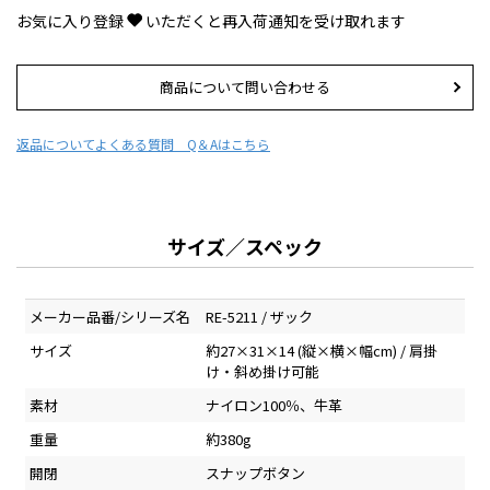
お気に入り登録
いただくと再入荷通知を受け取れます
商品について問い合わせる
返品について
よくある質問 Q＆Aはこちら
サイズ／スペック
メーカー品番/シリーズ名
RE-5211 / ザック
サイズ
約27×31×14 (縦×横×幅cm) / 肩掛
け・斜め掛け可能
素材
ナイロン100％、牛革
重量
約380g
開閉
スナップボタン