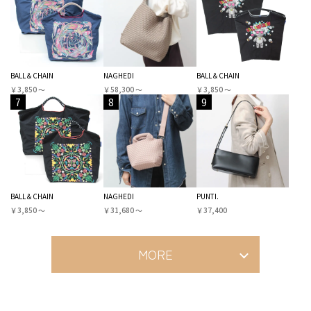
BALL＆CHAIN
NAGHEDI
BALL＆CHAIN
￥3,850 〜
￥58,300 〜
￥3,850 〜
7
8
9
BALL＆CHAIN
NAGHEDI
PUNTI.
￥3,850 〜
￥31,680 〜
￥37,400
MORE