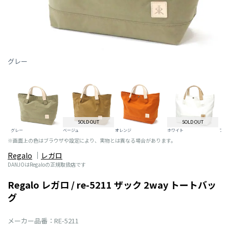
グレー
SOLD OUT
SOLD OUT
グレー
ベージュ
オレンジ
ホワイト
ブラ
※画面上の色はブラウザや設定により、実物とは異なる場合があります。
Regalo
レガロ
DANJOはRegaloの正規取扱店です
Regalo レガロ / re-5211 ザック 2way トートバッ
グ
メーカー品番：RE-5211