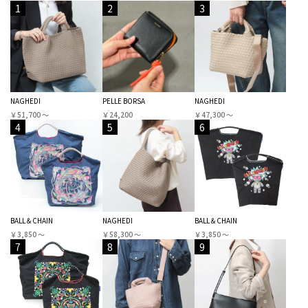
1
2
3
NAGHEDI
PELLE BORSA
NAGHEDI
￥51,700 〜
￥24,200
￥47,300 〜
4
5
6
BALL＆CHAIN
NAGHEDI
BALL＆CHAIN
￥3,850 〜
￥58,300 〜
￥3,850 〜
7
8
9