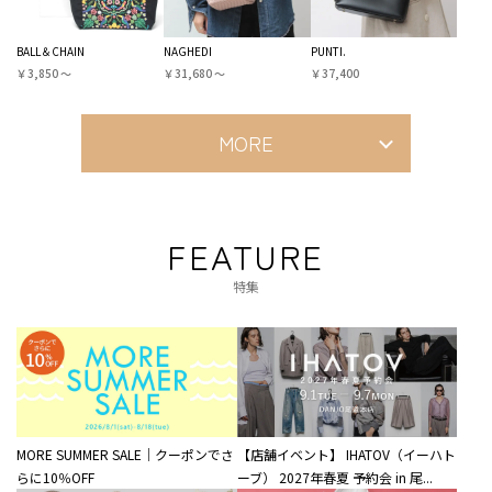
BALL＆CHAIN
NAGHEDI
PUNTI.
￥3,850 〜
￥31,680 〜
￥37,400
MORE
FEATURE
特集
MORE SUMMER SALE｜クーポンでさ
【店舗イベント】 IHATOV（イーハト
らに10％OFF
ーブ） 2027年春夏 予約会 in 尾...