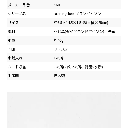
メーカー品番
460
シリーズ名
Bran Python ブランパイソン
サイズ
約6.5×14.5×1.5 (縦×横×幅cm)
素材
ヘビ革(ダイヤモンドパイソン)、牛革
重量
約40g
開閉
ファスナー
小銭入れ
1ヶ所
カード収納
7ヶ所(内側2ヶ所、背面5ヶ所)
生産国
日本製