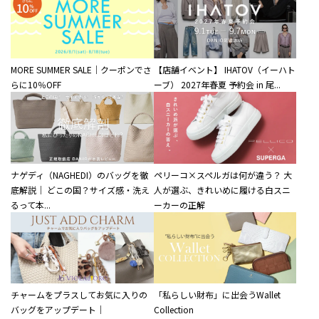
MORE SUMMER SALE｜クーポンでさ
【店舗イベント】 IHATOV（イーハト
らに10％OFF
ーブ） 2027年春夏 予約会 in 尾...
ナゲディ（NAGHEDI）のバッグを徹
ペリーコ×スペルガは何が違う？ 大
底解説｜ どこの国？サイズ感・洗え
人が選ぶ、きれいめに履ける白スニ
るって本...
ーカーの正解
チャームをプラスしてお気に入りの
「私らしい財布」に出会うWallet
バッグをアップデート｜
Collection