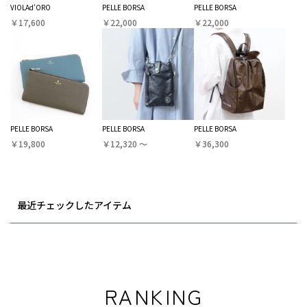
VIOLAd'ORO
PELLE BORSA
PELLE BORSA
￥17,600
￥22,000
￥22,000
PELLE BORSA
PELLE BORSA
PELLE BORSA
￥19,800
￥12,320 〜
￥36,300
最近チェックしたアイテム
RANKING