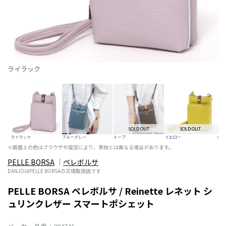
ライラック
SOLD OUT
SOLD OUT
ライラック
ブルーグレー
トープ
イエロー
ゴー
※画面上の色はブラウザや設定により、実物とは異なる場合があります。
PELLE BORSA
ペレボルサ
DANJOはPELLE BORSAの正規取扱店です
PELLE BORSA ペレボルサ / Reinette レネット シ
ュリンクレザー スマートポシェット