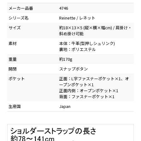
メーカー品番
4746
シリーズ名
Reinette / レネット
サイズ
約18×13×5 (縦×横×幅cm) / 肩掛け・
斜め掛け可能
素材
本体：牛革(型押しシュリンク)
裏地：ポリエステル
重量
約170g
開閉
スナップボタン
ポケット
正面：L字ファスナーポケット×1、オ
ープンポケット×1
正面内側：オープンポケット×1
背面：ファスナーポケット×1
生産国
Japan