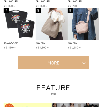
BALL＆CHAIN
BALL＆CHAIN
BALL＆CHAIN
￥3,850 〜
￥3,850 〜
￥2,200
7
8
9
BALL＆CHAIN
NAGHEDI
NAGHEDI
￥3,850 〜
￥58,300 〜
￥31,680 〜
MORE
FEATURE
特集