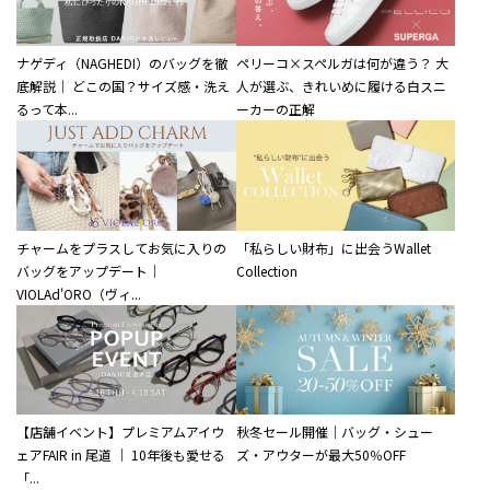
ナゲディ（NAGHEDI）のバッグを徹
ペリーコ×スペルガは何が違う？ 大
底解説｜ どこの国？サイズ感・洗え
人が選ぶ、きれいめに履ける白スニ
るって本...
ーカーの正解
チャームをプラスしてお気に入りの
「私らしい財布」に出会うWallet
バッグをアップデート｜
Collection
VIOLAd'ORO（ヴィ...
【店舗イベント】プレミアムアイウ
秋冬セール開催｜バッグ・シュー
ェアFAIR in 尾道 ｜ 10年後も愛せる
ズ・アウターが最大50％OFF
「...