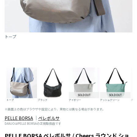
トープ
SOLD OUT
SOLD OUT
トープ
ブラック
アイボリー
アッシュグリーン
ネイ
※画面上の色はブラウザや設定により、実物とは異なる場合があります。
PELLE BORSA
ペレボルサ
DANJOはPELLE BORSAの正規取扱店です
PELLE BORSA ペレボルサ / Cheers ラウンド ショ