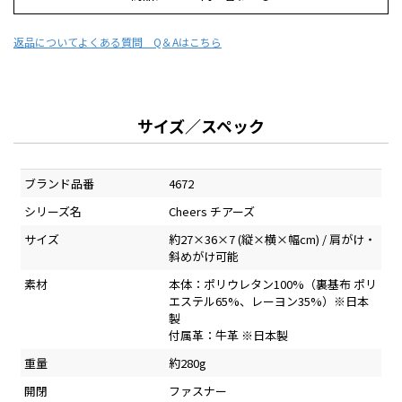
返品について
よくある質問 Q＆Aはこちら
サイズ／スペック
ブランド品番
4672
シリーズ名
Cheers チアーズ
サイズ
約27×36×7 (縦×横×幅cm) / 肩がけ・
斜めがけ可能
素材
本体：ポリウレタン100%（裏基布 ポリ
エステル65%、レーヨン35%）※日本
製
付属革：牛革 ※日本製
重量
約280g
開閉
ファスナー