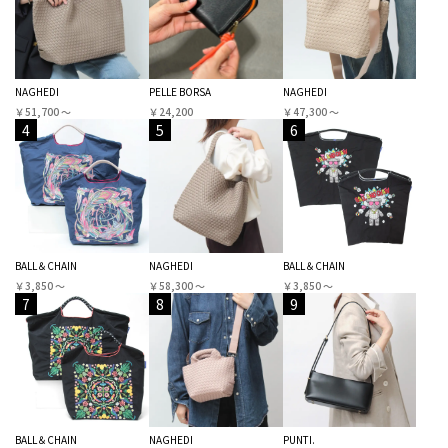
NAGHEDI
PELLE BORSA
NAGHEDI
￥51,700 〜
￥24,200
￥47,300 〜
4
5
6
BALL＆CHAIN
NAGHEDI
BALL＆CHAIN
￥3,850 〜
￥58,300 〜
￥3,850 〜
7
8
9
BALL＆CHAIN
NAGHEDI
PUNTI.