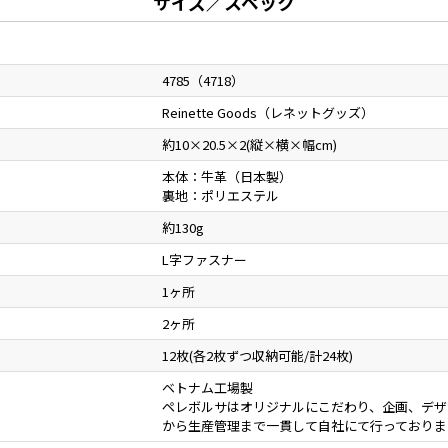
サイズ／スペック
4785（4718）
Reinette Goods（レネットグッズ）
約10×20.5×2(縦×横×幅cm)
本体：牛革（日本製）
裏地：ポリエステル
約130g
L字ファスナー
1ヶ所
2ヶ所
12枚(各2枚ずつ収納可能/計24枚)
ベトナム工場製
ペレボルサはオリジナルにこだわり、企画、デザ
から生産管理まで一貫して自社にて行っておりま