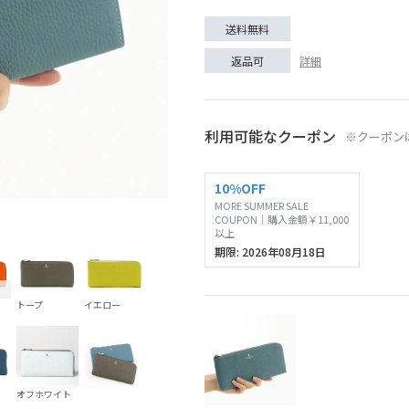
送料無料
詳細
返品可
利用可能なクーポン
※クーポン
SOLD O
10%OFF
MORE SUMMER SALE
コーラルピンク
COUPON｜購入金額￥11,000
以上
期限: 2026年08月18日
トープ
イエロー
オフホワイト