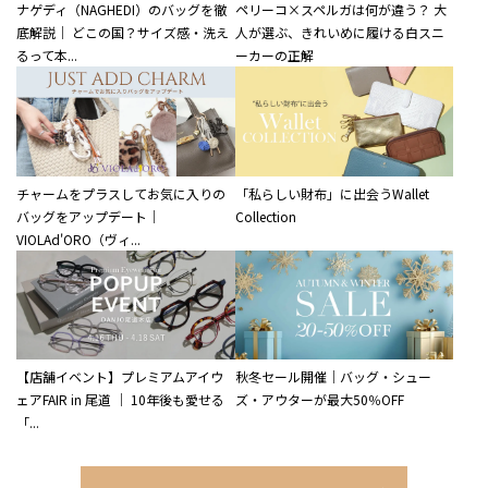
ナゲディ（NAGHEDI）のバッグを徹
ペリーコ×スペルガは何が違う？ 大
底解説｜ どこの国？サイズ感・洗え
人が選ぶ、きれいめに履ける白スニ
るって本...
ーカーの正解
チャームをプラスしてお気に入りの
「私らしい財布」に出会うWallet
バッグをアップデート｜
Collection
VIOLAd'ORO（ヴィ...
【店舗イベント】プレミアムアイウ
秋冬セール開催｜バッグ・シュー
ェアFAIR in 尾道 ｜ 10年後も愛せる
ズ・アウターが最大50％OFF
「...