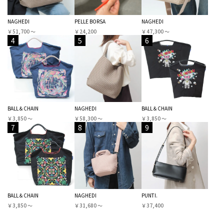
NAGHEDI
PELLE BORSA
NAGHEDI
￥51,700 〜
￥24,200
￥47,300 〜
4
5
6
BALL＆CHAIN
NAGHEDI
BALL＆CHAIN
￥3,850 〜
￥58,300 〜
￥3,850 〜
7
8
9
BALL＆CHAIN
NAGHEDI
PUNTI.
￥3,850 〜
￥31,680 〜
￥37,400