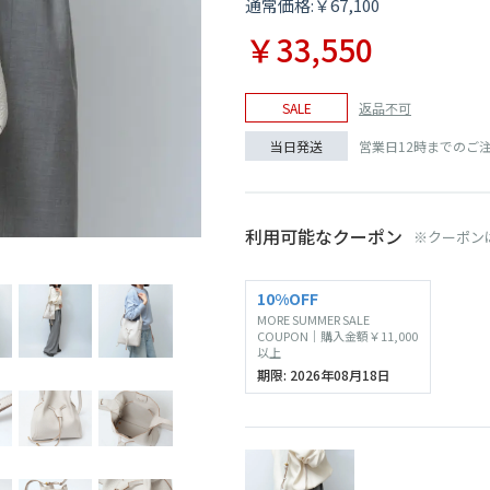
通常価格:￥67,100
￥33,550
返品不可
SALE
営業日12時までのご
当日発送
利用可能なクーポン
※クーポン
CARAMEL
10%OFF
MORE SUMMER SALE
COUPON｜購入金額￥11,000
以上
期限: 2026年08月18日