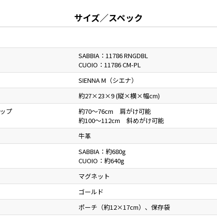
サイズ／スペック
SABBIA：11786 RNGDBL
CUOIO：11786 CM-PL
SIENNA M（シエナ）
約27×23×9 (縦×横×幅cm)
ップ
約70～76cm 肩がけ可能
約100～112cm 斜めがけ可能
牛革
SABBIA：約680g
CUOIO：約640g
マグネット
ゴールド
ポーチ（約12×17cm）、保存袋