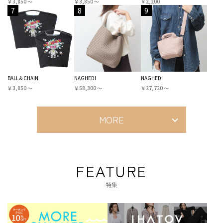
￥3,850 〜
￥3,850 〜
￥2,200
7
8
9
BALL＆CHAIN
NAGHEDI
NAGHEDI
￥3,850 〜
￥58,300 〜
￥27,720 〜
MORE
FEATURE
特集