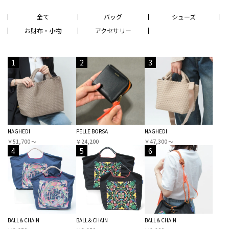
全て
バッグ
シューズ
お財布・小物
アクセサリー
1
2
3
NAGHEDI
PELLE BORSA
NAGHEDI
￥51,700 〜
￥24,200
￥47,300 〜
4
5
6
BALL＆CHAIN
BALL＆CHAIN
BALL＆CHAIN