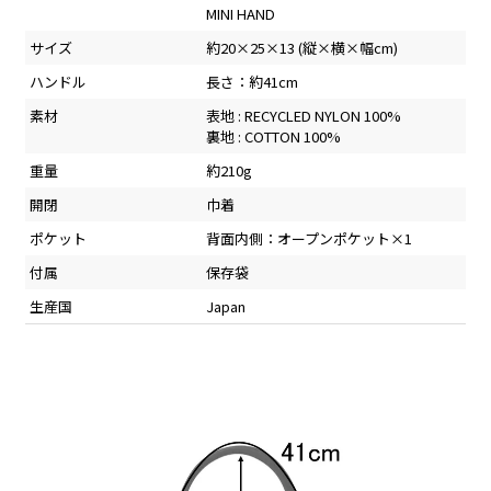
MINI HAND
サイズ
約20×25×13 (縦×横×幅cm)
ハンドル
長さ：約41cm
素材
表地 : RECYCLED NYLON 100%
裏地 : COTTON 100%
重量
約210g
開閉
巾着
ポケット
背面内側：オープンポケット×1
付属
保存袋
生産国
Japan