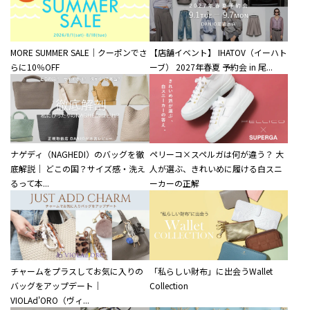
MORE SUMMER SALE｜クーポンでさ
【店舗イベント】 IHATOV（イーハト
らに10％OFF
ーブ） 2027年春夏 予約会 in 尾...
ナゲディ（NAGHEDI）のバッグを徹
ペリーコ×スペルガは何が違う？ 大
底解説｜ どこの国？サイズ感・洗え
人が選ぶ、きれいめに履ける白スニ
るって本...
ーカーの正解
チャームをプラスしてお気に入りの
「私らしい財布」に出会うWallet
バッグをアップデート｜
Collection
VIOLAd'ORO（ヴィ...