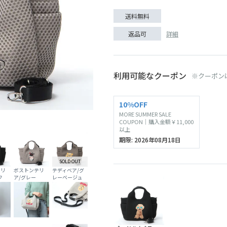
送料無料
詳細
返品可
利用可能なクーポン
※クーポン
SOLD O
10%OFF
MORE SUMMER SALE
プードル/ブラック
COUPON｜購入金額￥11,000
以上
期限: 2026年08月18日
SOLD OUT
テリ
ボストンテリ
テディベア/グ
ク
ア/グレー
レーベージュ