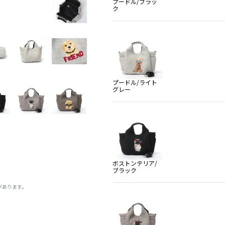
プードル/ブラッ
ク
プードル/ライト
グレー
ボストンテリア/
ブラック
があります。