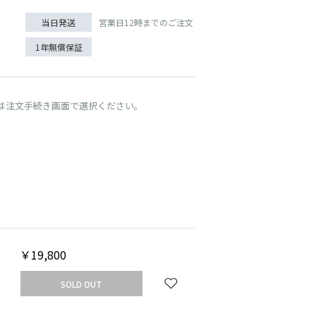
営業日12時までのご注文
当日発送
1年無償保証
は注文手続き画面で選択ください。
UT
SOLD 
プードル/ライトグレー
￥19,800
SOLD OUT