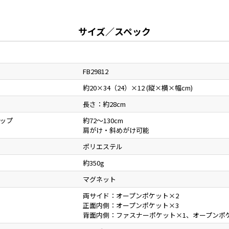
サイズ／スペック
FB29812
約20×34（24）×12 (縦×横×幅cm)
長さ：約28cm
ップ
約72～130cm
肩がけ・斜めがけ可能
ポリエステル
約350g
マグネット
両サイド：オープンポケット×2
正面内側：オープンポケット×3
背面内側：ファスナーポケット×1、オープンポ