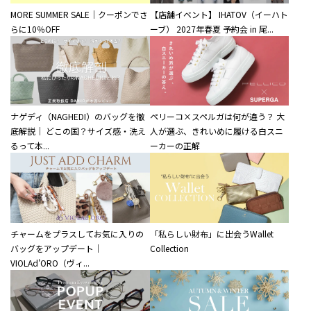
MORE SUMMER SALE｜クーポンでさ
【店舗イベント】 IHATOV（イーハト
らに10％OFF
ーブ） 2027年春夏 予約会 in 尾...
ナゲディ（NAGHEDI）のバッグを徹
ペリーコ×スペルガは何が違う？ 大
底解説｜ どこの国？サイズ感・洗え
人が選ぶ、きれいめに履ける白スニ
るって本...
ーカーの正解
チャームをプラスしてお気に入りの
「私らしい財布」に出会うWallet
バッグをアップデート｜
Collection
VIOLAd'ORO（ヴィ...