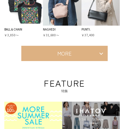
BALL＆CHAIN
NAGHEDI
PUNTI.
￥3,850 〜
￥31,680 〜
￥37,400
MORE
FEATURE
特集