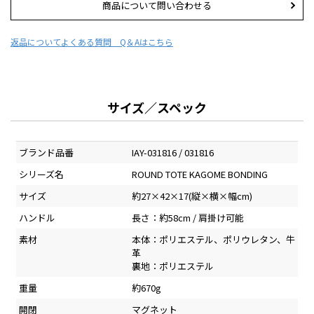
商品について問い合わせる
返品について
よくある質問 Q＆Aはこちら
サイズ／スペック
ブランド品番
IAY-031816 / 031816
シリーズ名
ROUND TOTE KAGOME BONDING
サイズ
約27×42×17(縦×横×幅cm)
ハンドル
長さ：約58cm / 肩掛け可能
素材
本体：ポリエステル、ポリウレタン、牛
革
裏地：ポリエステル
重量
約670g
開閉
マグネット