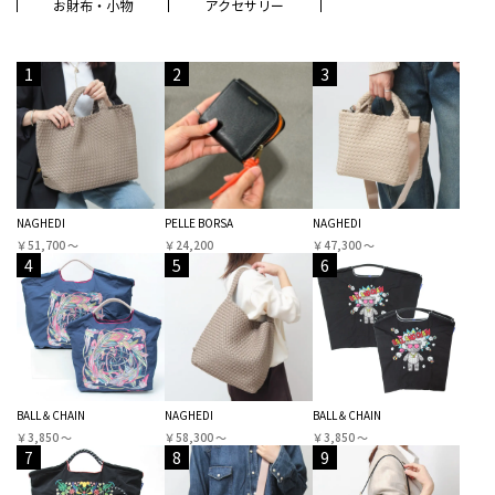
お財布・小物
アクセサリー
1
2
3
NAGHEDI
PELLE BORSA
NAGHEDI
￥51,700 〜
￥24,200
￥47,300 〜
4
5
6
BALL＆CHAIN
NAGHEDI
BALL＆CHAIN
￥3,850 〜
￥58,300 〜
￥3,850 〜
7
8
9