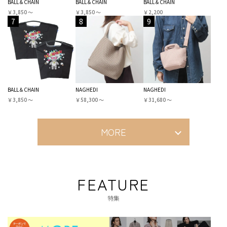
BALL＆CHAIN
BALL＆CHAIN
BALL＆CHAIN
￥3,850 〜
￥3,850 〜
￥2,200
7
8
9
BALL＆CHAIN
NAGHEDI
NAGHEDI
￥3,850 〜
￥58,300 〜
￥31,680 〜
MORE
FEATURE
特集