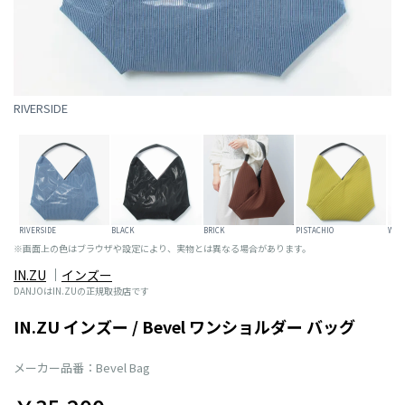
RIVERSIDE
RIVERSIDE
BLACK
BRICK
PISTACHIO
WHIT
※画面上の色はブラウザや設定により、実物とは異なる場合があります。
IN.ZU
インズー
DANJOはIN.ZUの正規取扱店です
IN.ZU インズー / Bevel ワンショルダー バッグ
メーカー品番：Bevel Bag