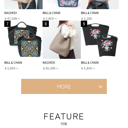
NAGHEDI
BALL＆CHAIN
BALL＆CHAIN
￥47,300 〜
￥3,850 〜
￥2,200
7
8
9
BALL＆CHAIN
NAGHEDI
BALL＆CHAIN
￥3,850 〜
￥58,300 〜
￥3,850 〜
MORE
FEATURE
特集