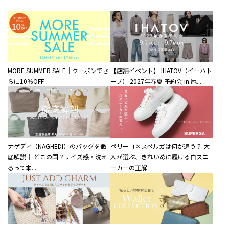
MORE SUMMER SALE｜クーポンでさ
【店舗イベント】 IHATOV（イーハト
らに10％OFF
ーブ） 2027年春夏 予約会 in 尾...
ナゲディ（NAGHEDI）のバッグを徹
ペリーコ×スペルガは何が違う？ 大
底解説｜ どこの国？サイズ感・洗え
人が選ぶ、きれいめに履ける白スニ
るって本...
ーカーの正解