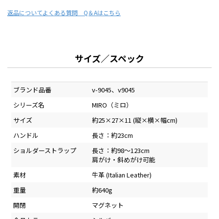
返品について
よくある質問 Q＆Aはこちら
サイズ／スペック
ブランド品番
v-9045、v9045
シリーズ名
MIRO（ミロ）
サイズ
約25×27×11 (縦×横×幅cm)
ハンドル
長さ：約23cm
ショルダーストラップ
長さ：約98～123cm
肩がけ・斜めがけ可能
素材
牛革 (Italian Leather)
重量
約640g
開閉
マグネット