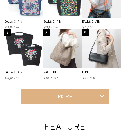
BALL＆CHAIN
BALL＆CHAIN
BALL＆CHAIN
￥3,850 〜
￥3,850 〜
￥2,200
7
8
9
BALL＆CHAIN
NAGHEDI
PUNTI.
￥3,850 〜
￥58,300 〜
￥37,400
MORE
FEATURE