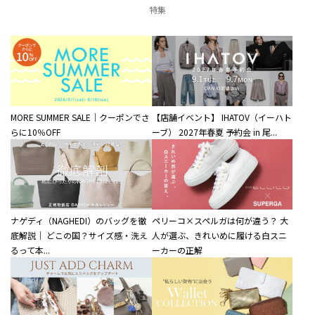
特集
MORE SUMMER SALE｜クーポンでさ
【店舗イベント】 IHATOV（イーハト
らに10％OFF
ーブ） 2027年春夏 予約会 in 尾...
ナゲディ（NAGHEDI）のバッグを徹
ペリーコ×スペルガは何が違う？ 大
底解説｜ どこの国？サイズ感・洗え
人が選ぶ、きれいめに履ける白スニ
るって本...
ーカーの正解