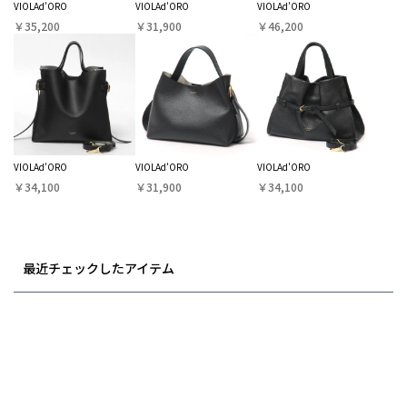
VIOLAd'ORO
VIOLAd'ORO
VIOLAd'ORO
￥35,200
￥31,900
￥46,200
VIOLAd'ORO
VIOLAd'ORO
VIOLAd'ORO
￥34,100
￥31,900
￥34,100
最近チェックしたアイテム