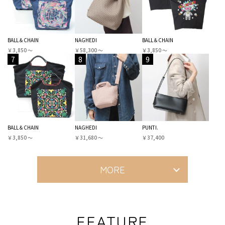
BALL＆CHAIN
NAGHEDI
BALL＆CHAIN
￥3,850 〜
￥58,300 〜
￥3,850 〜
7
8
9
BALL＆CHAIN
NAGHEDI
PUNTI.
￥3,850 〜
￥31,680 〜
￥37,400
MORE
FEATURE