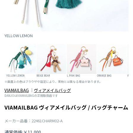
YELLOW LEMON
YELLOW LEMON
BEIGE BEAR
L.PINK BAG
ORANGE BAG
WHI
※画面上の色はブラウザや設定により、実物とは異なる場合があります。
VIAMAILBAG
ヴィアメイルバッグ
DANJOはVIAMAILBAGの正規取扱店です
VIAMAILBAG ヴィアメイルバッグ / バッグチャーム
メーカー品番：22461CHARM02-A
通常価格:￥11,000