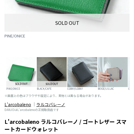
SOLD OUT
PINE/ONICE
SOLD OUT
SOLD OUT
PINE/ONICE
BLACK/CAFE
CGRAY/LGRAY
BEIGE/LILLAC
GRA
※画面上の色はブラウザや設定により、実物とは異なる場合があります。
L'arcobaleno
ラルコバレーノ
DANJOはL'arcobalenoの正規取扱店です
L'arcobaleno ラルコバレーノ / ゴートレザー スマ
ートカードウォレット