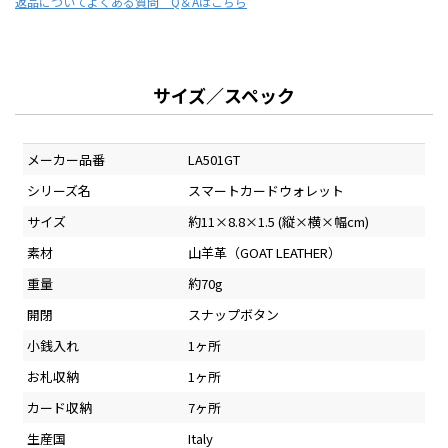
返品について
よくある質問 Q＆Aはこちら
サイズ／スペック
メーカー品番
LA501GT
シリーズ名
スマートカードウォレット
サイズ
約11×8.8×1.5 (縦×横×幅cm)
素材
山羊革（GOAT LEATHER）
重量
約70g
開閉
スナップボタン
小銭入れ
1ヶ所
お札収納
1ヶ所
カード収納
7ヶ所
生産国
Italy