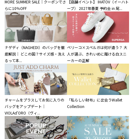
MORE SUMMER SALE｜クーポンでさ
【店舗イベント】 IHATOV（イーハト
らに10％OFF
ーブ） 2027年春夏 予約会 in 尾...
ナゲディ（NAGHEDI）のバッグを徹
ペリーコ×スペルガは何が違う？ 大
底解説｜ どこの国？サイズ感・洗え
人が選ぶ、きれいめに履ける白スニ
るって本...
ーカーの正解
チャームをプラスしてお気に入りの
「私らしい財布」に出会うWallet
バッグをアップデート｜
Collection
VIOLAd'ORO（ヴィ...