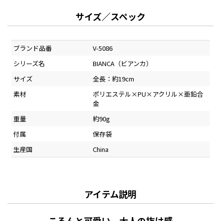
サイズ／スペック
ブランド品番
V-5086
シリーズ名
BIANCA（ビアンカ）
サイズ
全長：約19cm
素材
ポリエステル×PU×アクリル×亜鉛合
金
重量
約90g
付属
保存袋
生産国
China
アイテム説明
ころんと可愛い、大人の抜け感