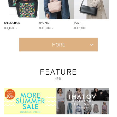
BALL＆CHAIN
NAGHEDI
PUNTI.
￥3,850 〜
￥31,680 〜
￥37,400
MORE
FEATURE
特集