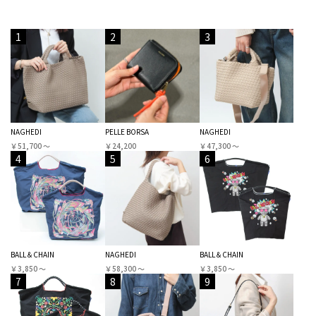
1
2
3
NAGHEDI
PELLE BORSA
NAGHEDI
￥51,700 〜
￥24,200
￥47,300 〜
4
5
6
BALL＆CHAIN
NAGHEDI
BALL＆CHAIN
￥3,850 〜
￥58,300 〜
￥3,850 〜
7
8
9