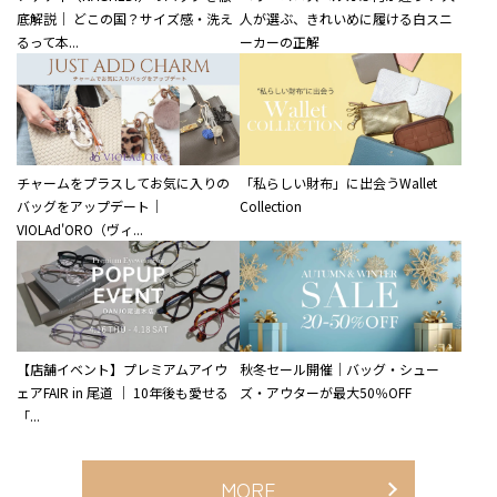
底解説｜ どこの国？サイズ感・洗え
人が選ぶ、きれいめに履ける白スニ
るって本...
ーカーの正解
チャームをプラスしてお気に入りの
「私らしい財布」に出会うWallet
バッグをアップデート｜
Collection
VIOLAd'ORO（ヴィ...
【店舗イベント】プレミアムアイウ
秋冬セール開催｜バッグ・シュー
ェアFAIR in 尾道 ｜ 10年後も愛せる
ズ・アウターが最大50％OFF
「...
MORE