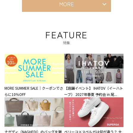
MORE
FEATURE
特集
MORE SUMMER SALE｜クーポンでさ
【店舗イベント】 IHATOV（イーハト
らに10％OFF
ーブ） 2027年春夏 予約会 in 尾...
ナゲディ（NAGHEDI）のバッグを徹
ペリーコ×スペルガは何が違う？ 大