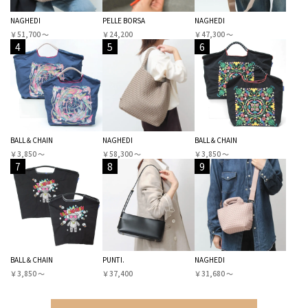
NAGHEDI
PELLE BORSA
NAGHEDI
￥51,700 〜
￥24,200
￥47,300 〜
4
5
6
BALL＆CHAIN
NAGHEDI
BALL＆CHAIN
￥3,850 〜
￥58,300 〜
￥3,850 〜
7
8
9
BALL＆CHAIN
PUNTI.
NAGHEDI
￥3,850 〜
￥37,400
￥31,680 〜