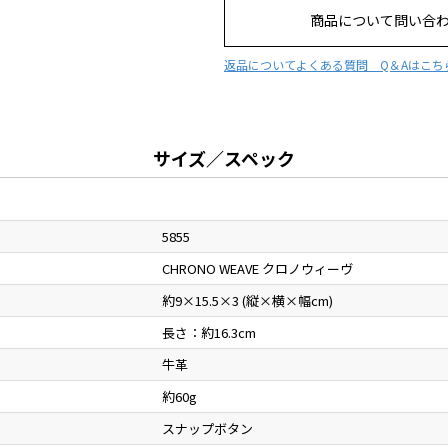
商品について問い合
返品について
よくある質問 Q＆Aはこち
サイズ／スペック
5855
CHRONO WEAVE クロノウィーヴ
約9×15.5×3 (縦×横×幅cm)
長さ：約16.3cm
牛革
約60g
スナップボタン