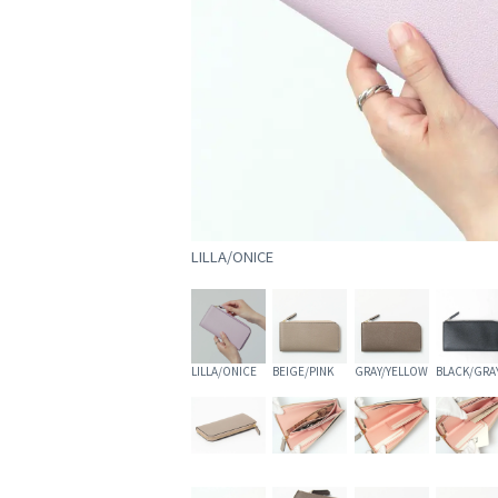
LILLA/ONICE
LILLA/ONICE
BEIGE/PINK
GRAY/YELLOW
BLACK/GRA