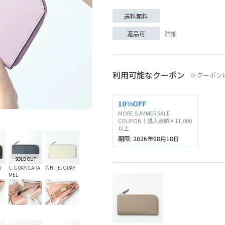
送料無料
詳細
返品可
利用可能なクーポン
※クーポン
10%OFF
MORE SUMMER SALE
BEIGE/PINK
COUPON｜購入金額￥11,000
以上
期限: 2026年08月18日
SOLD OUT
Y
C.GRAY/CARA
WHITE/GRAY
MEL