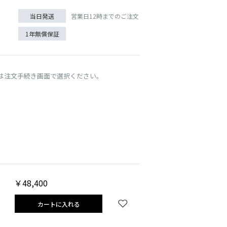
営業日12時までのご注文
当日発送
1年無償保証
は注文手続き画面で選択ください。
GRAY/YELLOW
￥48,400
カートに入れる