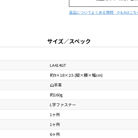
返品について
よくある質問 Q＆Aはこち
サイズ／スペック
LA414GT
約9×18×2.5 (縦×横×幅cm)
山羊革
約160g
L字ファスナー
1ヶ所
1ヶ所
6ヶ所