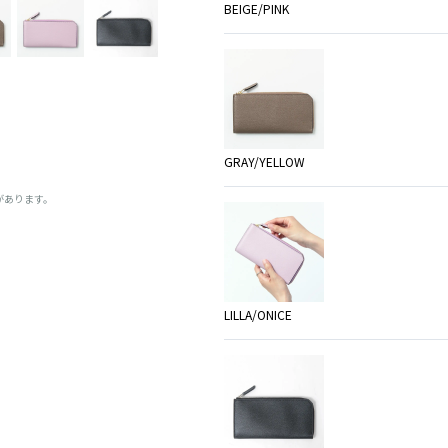
BEIGE/PINK
GRAY/YELLOW
があります。
LILLA/ONICE